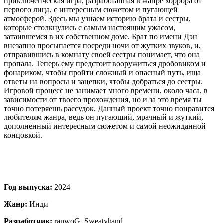
приключенческая игра, разработанная в жанре хоррора от
первого лица, с интересным сюжетом и пугающей
атмосферой. Здесь мы узнаем историю брата и сестры,
которые столкнулись с самым настоящим ужасом,
затаившемся в их собственном доме. Брат по имени Дэн
внезапно просыпается посреди ночи от жутких звуков, и,
отправившись в комнату своей сестры понимает, что она
пропала. Теперь ему предстоит вооружиться дробовиком и
фонариком, чтобы пройти сложный и опасный путь, ища
ответы на вопросы и зацепки, чтобы добраться до сестры.
Игровой процесс не занимает много времени, около часа, в
зависимости от твоего прохождения, но и за это время ты
точно потеряешь рассудок. Данный проект точно понравится
любителям жанра, ведь он пугающий, мрачный и жуткий,
дополненный интересным сюжетом и самой неожиданной
концовкой.
Год выпуска:
2024
Жанр:
Инди
Разработчик:
ranwoG, Sweatyhand