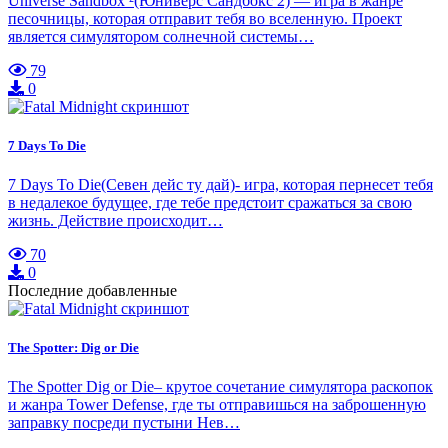
Universe Sandbox ²(Юниверс Сандбокс 2) — игра в жанре
песочницы, которая отправит тебя во вселенную. Проект
является симулятором солнечной системы…
79
0
7 Days To Die
7 Days To Die(Севен дейс ту дай)- игра, которая пернесет тебя
в недалекое будущее, где тебе предстоит сражаться за свою
жизнь. Действие происходит…
70
0
Последние добавленные
The Spotter: Dig or Die
The Spotter Dig or Die– крутое сочетание симулятора раскопок
и жанра Tower Defense, где ты отправишься на заброшенную
заправку посреди пустыни Нев…