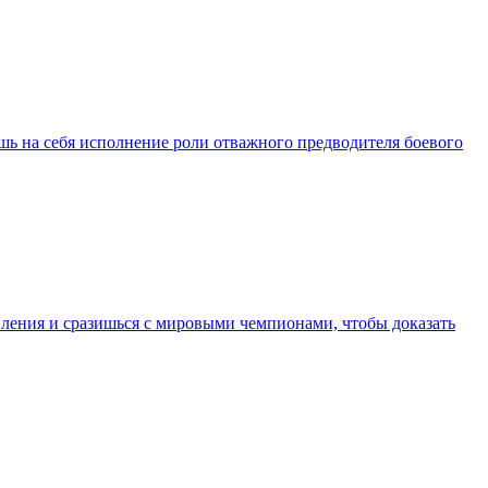
ёшь на себя исполнение роли отважного предводителя боевого
ивления и сразишься с мировыми чемпионами, чтобы доказать