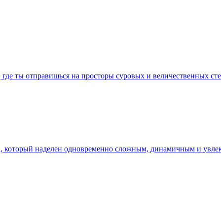
, где ты отправишься на просторы суровых и величественных с
ена, который наделен одновременно сложным, динамичным и увл