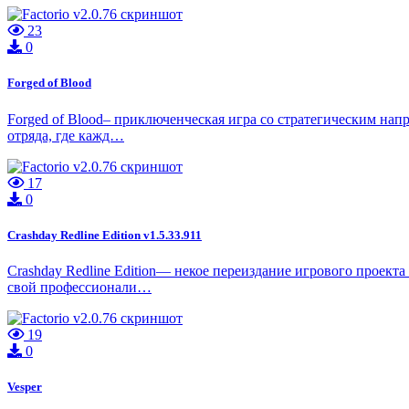
23
0
Forged of Blood
Forged of Blood– приключенческая игра со стратегическим нап
отряда, где кажд…
17
0
Crashday Redline Edition v1.5.33.911
Crashday Redline Edition— некое переиздание игрового проект
свой профессионали…
19
0
Vesper