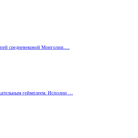
тепей средневековой Монголии.…
екательным геймплеем. Исполни …