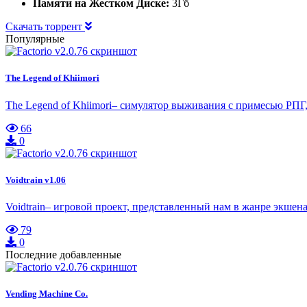
Памяти на Жестком Диске:
3Гб
Скачать торрент
Популярные
The Legend of Khiimori
The Legend of Khiimori– симулятор выживания с примесью РПГ
66
0
Voidtrain v1.06
Voidtrain– игровой проект, представленный нам в жанре экш
79
0
Последние добавленные
Vending Machine Co.