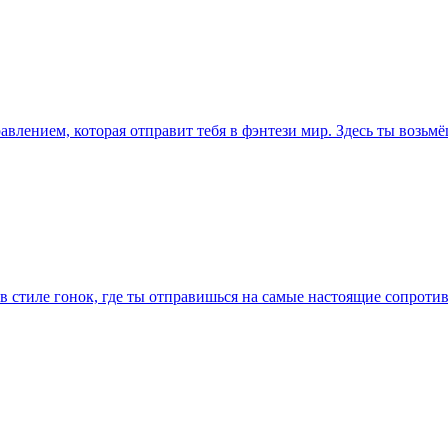
равлением, которая отправит тебя в фэнтези мир. Здесь ты возьм
а в стиле гонок, где ты отправишься на самые настоящие сопрот