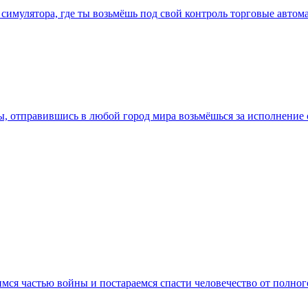
 симулятора, где ты возьмёшь под свой контроль торговые автом
ты, отправившись в любой город мира возьмёшься за исполнение
имся частью войны и постараемся спасти человечество от полно