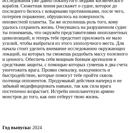
исследования уже давно покинутого людьми космического
корабля. Сюжетная линия расскажет о судне, которое до
последнего билось с коварными противниками, после чего,
потерпев поражение, обрушилось на поверхность
неизвестной планеты. Ты же исполнишь роль того, кому
удалось сохранить жизнь. Очнувшись на разрушенном судне
ты понимаешь, что окружён представителями инопланетных
цивилизаций, и теперь тебе предстоит приложить не мало
усилий, чтобы выбраться из этого злополучного места. Для
начала стоит уделить внимание исследованию окружающих
локаций, на которых ты сможешь раздобыть массу полезного
и ценного. Обеспечь себя мощным боевым арсеналом и
средствами защиты, с помощью которых сумеешь в два счета
уничтожить врага. Прояви смекалку, находчивость и
быстродействие, которые помогут тебе пройти сквозь
полчища оппонентов. Продумывай действия наперед и не
забывай модифицировать навыки, так как сила врага
постепенно возрастает. Истреби инопланетную армию
монстров до того, как они отберут твою жизнь.
Год выпуска:
2024