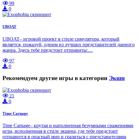
99
0
UBOAT
UBOAT– игровой проект в стиле симулятора, который
является, пожалуй, одним из лучших представителей данного
жанра. Здесь тебе предстоит отправитьс…
97
0
Рекомендуем другие игры в категории
Экшн
21
0
Time Carnage
Time Carnage– крутая и наполненная безумными сражениями
игра, исполненная в стиле экшена, где тебе предстоит
отправится в опасный мир и сразиться с представителями