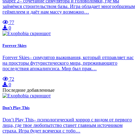
shapez 2– сочетание симулятора и головоломки, где мы
займёмся строительством базы. Игра обладает многообразным
геймплеем и даёт нам массу возможно…
77
0
Forever Skies
Forever Skies– симулятор выживания, который отправляет нас
на просторы футуристического мира, переживающего
последствия апокалипсиса. Мир был прак…
72
0
Последние добавленные
Don’t Play This
Don’t Play This– психологический хоррор с видом от первого
лица, где твое любопытство станет главным источником
страха. Игра будет всячески с тобо…