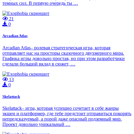
темных сил. В первую очередь ты …
21
0
Arcadian Atlas
Arcadian Atlas– ролевая стратегическая игра, которая
отправляет нас на просторы сказочного двухмерного мира.
Графика игры довольно простая, но при этом разработчики
сделали большой вклад в сюжет, …
13
0
Skelattack
Skelattack– игра, которая успешно сочетает в себе жанры
экшен и платформер, где тебе предстоит отправиться покорять
непредсказуемый, а порой даже опасный подземный мир.
Проект довольно уникальный …