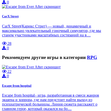
0
CarX Street
CarX Street(Карикс Стрит) — новый, динамичный и
максимально увлекательный гоночный симулятор, где мы
станем участниками масштабных состязаний на в…
28
0
Рекомендуем другие игры в категории
RPG
22
0
Escape from hospital
Escape from hospital– игра, разработанная в смеси жанров
экшена и хоррора, где нам предстоит найти выход из
психиатрической больницы. Линия сюжета расскажет о
главном герое, который оказался на бо…