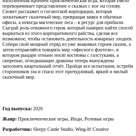
наполненная иронией приключенческая игра, которая умело
переворачивает представление о сказках с ног на голову.
Сюжет расскажет о гигантской корпорации, которая
захватывает сказочный мир, превращая замки в обычные
офисы, а некогда магические леса – в ресурс для прибыли.
Сыграй роль отважного героя, который намерен найти способ
вырваться из этого корпоративного рабства, сделав все
возможное, чтобы остановить деятельность коварных злодеев.
Собери свой мощный отряд из уже знакомых героев сказок, а
затем отправляйся покорять мир «офисного фэнтези», в
котором рыцари отныне носят костюмы с галстуками, а
свирепые, огнедышащие драконы теперь вынуждены
заполнять квартальный отчёт. Пройди все испытания, истреби
сторонников зла и спаси этот причудливый, яркий и милый
сказочный мир.
Год выпуска:
2026
Жанр:
Приключенческие игры, Инди, Ролевые игры
Разработчик:
Sleepy Castle Studio, Wing-It! Creative