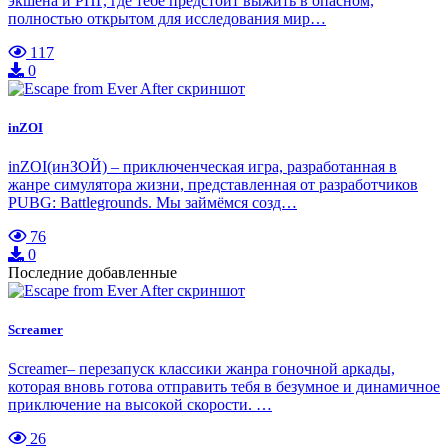
экшена и РПГ, где тебе предстоит выжить в опасном,
полностью открытом для исследования мир…
117
0
inZOI
inZOI(инЗОЙ) – приключенческая игра, разработанная в
жанре симулятора жизни, представленная от разработчиков
PUBG: Battlegrounds. Мы займёмся созд…
76
0
Последние добавленные
Screamer
Screamer– перезапуск классики жанра гоночной аркады,
которая вновь готова отправить тебя в безумное и динамичное
приключение на высокой скорости. …
26