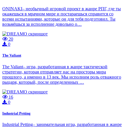
ONINAKI– необычный игровой проект в жанре РПГ, где ты
окажешься в мрачном мире и постараешься справится со
всеми испытаниями, которые он для тебя подготовил. Ты
возьмёшься за исполнение довольно о…
20
0
The Valiant
The Valiant– игра, разработанная в жанре тактической
стратегии, которая отправляет нас на просторы мира
прошлого, а именно в 13 век. Мы исполним роль отважного
рыцаря, который, после определенных …
16
0
Industrial Petting
Industrial Petting– занимательная игра, разработанная в жанре