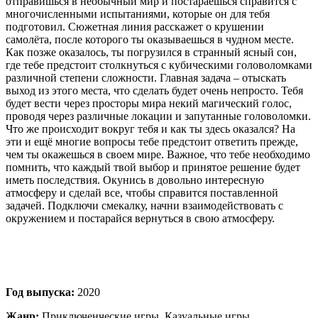
отправишься в необычный мир и постараешься справится с
многочисленными испытаниями, которые он для тебя
подготовил. Сюжетная линия расскажет о крушении
самолёта, после которого ты оказываешься в чудном месте.
Как позже оказалось, ты погрузился в странный ясный сон,
где тебе предстоит столкнуться с кубическими головоломками
различной степени сложности. Главная задача – отыскать
выход из этого места, что сделать будет очень непросто. Тебя
будет вести через просторы мира некий магический голос,
проводя через различные локации и запутанные головоломки.
Что же происходит вокруг тебя и как ты здесь оказался? На
эти и ещё многие вопросы тебе предстоит ответить прежде,
чем ты окажешься в своем мире. Важное, что тебе необходимо
помнить, что каждый твой выбор и принятое решение будет
иметь последствия. Окунись в довольно интересную
атмосферу и сделай все, чтобы справится поставленной
задачей. Подключи смекалку, начни взаимодействовать с
окружением и постарайся вернуться в свою атмосферу.
Год выпуска:
2020
Жанр:
Приключенческие игры, Казуальные игры