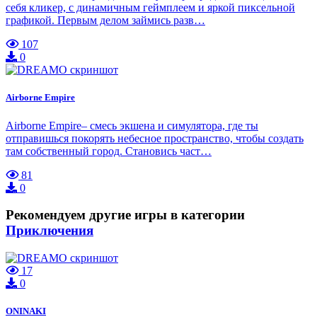
себя кликер, с динамичным геймплеем и яркой пиксельной
графикой. Первым делом займись разв…
107
0
Airborne Empire
Airborne Empire– смесь экшена и симулятора, где ты
отправишься покорять небесное пространство, чтобы создать
там собственный город. Становись част…
81
0
Рекомендуем другие игры в категории
Приключения
17
0
ONINAKI