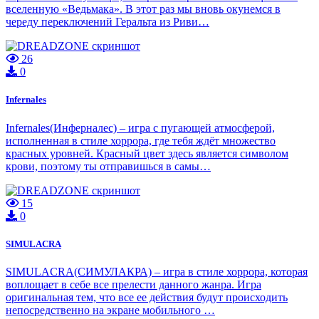
вселенную «Ведьмака». В этот раз мы вновь окунемся в
череду переключений Геральта из Риви…
26
0
Infernales
Infernales(Инферналес) – игра с пугающей атмосферой,
исполненная в стиле хоррора, где тебя ждёт множество
красных уровней. Красный цвет здесь является символом
крови, поэтому ты отправишься в самы…
15
0
SIMULACRA
SIMULACRA(СИМУЛАКРА) – игра в стиле хоррора, которая
воплощает в себе все прелести данного жанра. Игра
оригинальная тем, что все ее действия будут происходить
непосредственно на экране мобильного …