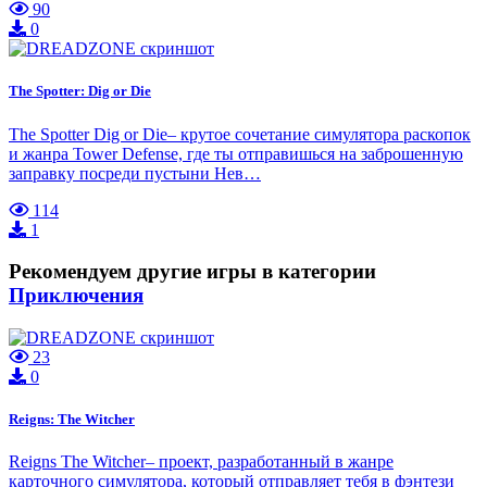
90
0
The Spotter: Dig or Die
The Spotter Dig or Die– крутое сочетание симулятора раскопок
и жанра Tower Defense, где ты отправишься на заброшенную
заправку посреди пустыни Нев…
114
1
Рекомендуем другие игры в категории
Приключения
23
0
Reigns: The Witcher
Reigns The Witcher– проект, разработанный в жанре
карточного симулятора, который отправляет тебя в фэнтези