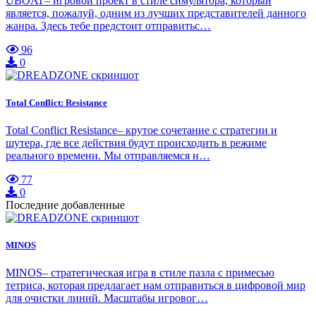
UBOAT– игровой проект в стиле симулятора, который
является, пожалуй, одним из лучших представителей данного
жанра. Здесь тебе предстоит отправитьс…
96
0
Total Conflict: Resistance
Total Conflict Resistance– крутое сочетание с стратегии и
шутера, где все действия будут происходить в режиме
реального времени. Мы отправляемся н…
77
0
Последние добавленные
MINOS
MINOS– стратегическая игра в стиле пазла с примесью
тетриса, которая предлагает нам отправиться в цифровой мир
для очистки линий. Масштабы игровог…