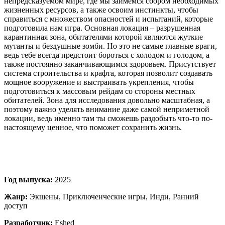
непредсказуемом мире, где мы займёмся сбором необходимых
жизненных ресурсов, а также освоим инстинкты, чтобы
справиться с множеством опасностей и испытаний, которые
подготовила нам игра. Основная локация – разрушенная
карантинная зона, обитателями которой являются жуткие
мутанты и бездушные зомби. Но это не самые главные враги,
ведь тебе всегда предстоит бороться с холодом и голодом, а
также постоянно заканчивающимся здоровьем. Присутствует
система строительства и крафта, которая позволит создавать
мощное вооружение и выстраивать укрепления, чтобы
подготовиться к массовым рейдам со стороны местных
обитателей. Зона для исследования довольно масштабная, а
поэтому важно уделять внимание даже самой неприметной
локации, ведь именно там ты сможешь раздобыть что-то по-
настоящему ценное, что поможет сохранить жизнь.
Год выпуска:
2025
Жанр:
Экшены, Приключенческие игры, Инди, Ранний
доступ
Разработчик:
Eshed