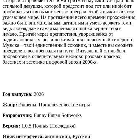
который отправляет тебя в мир ритма и музыки. Сыграй роль
стильной девушки, которой предстоит под тот или иной бит
пробираться сквозь множество преград, чтобы выжить в этом
угасающем мире. На протяжении всего времени прохождения
важно быть внимательным, активным и уметь держать темп,
ведь любая, даже самая маленькая ошибка вернёт тебя в
начало. Прыгай через препятствия, уворачивайся от
надвигающихся угроз и выживай под энергичный гиперпоп.
Музыка – твой единственный союзник, и вместе вы сможете
преодолеть все преграды на пути. Визуальный стиль был
проработан в ослепительных неоново-розовых красках,
блестках и эстетике цифровой эпохи 2000-х.
Год выпуска:
2026
Жанр:
Экшены, Приключенческие игры
Разработчик:
Funny Fintan Softworks
Версия:
1.0.5 Полная (Последняя)
Язык интерфейса:
английский, Русский