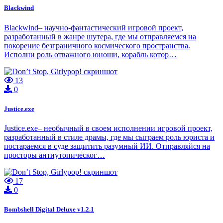
Blackwind
Blackwind– научно-фантастический игровой проект,
разработанный в жанре шутера, где мы отправляемся на
покорение безграничного космического пространства.
Исполни роль отважного юноши, корабль котор…
13
0
Justice.exe
Justice.exe– необычный в своем исполнении игровой проект,
разработанный в стиле драмы, где мы сыграем роль юриста и
постараемся в суде защитить разумный ИИ. Отправляйся на
просторы антиутопическог…
17
0
Bombshell Digital Deluxe v1.2.1