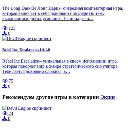
The Long Dark(Зе Лонг Дарк)– очередная компьютерная игра,
которая включает в себя довольно популярную тему
выживания в диких условиях. Ты попадаеш…
123
0
Rebel Inc: Escalation v1.6.1.0
Rebel Inc Escalation– уникальная в своем исполнении игра,
которая покоряет мир в жанре стратегического симулятора.
Тебе даётся довольно сложная, а…
75
0
Рекомендуем другие игры в категории
Экшн
24
0