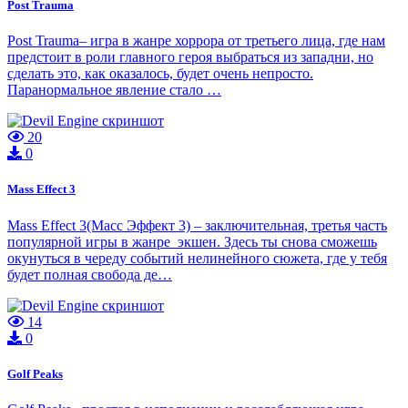
Post Trauma
Post Trauma– игра в жанре хоррора от третьего лица, где нам
предстоит в роли главного героя выбраться из западни, но
сделать это, как оказалось, будет очень непросто.
Паранормальное явление стало …
20
0
Mass Effect 3
Mass Effect 3(Масс Эффект 3) – заключительная, третья часть
популярной игры в жанре экшен. Здесь ты снова сможешь
окунуться в череду событий нелинейного сюжета, где у тебя
будет полная свобода де…
14
0
Golf Peaks