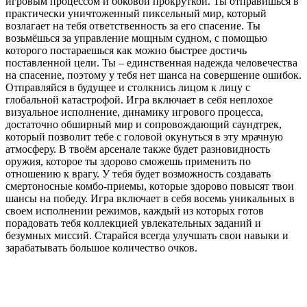
игровым процессом и боковой прокруткой. Ты отправишься в
практически уничтоженный пиксельный мир, который
возлагает на тебя ответственность за его спасение. Ты
возьмёшься за управление мощным судном, с помощью
которого постараешься как можно быстрее достичь
поставленной цели. Ты – единственная надежда человечества
на спасение, поэтому у тебя нет шанса на совершение ошибок.
Отправляйся в будущее и столкнись лицом к лицу с
глобальной катастрофой. Игра включает в себя неплохое
визуальное исполнение, динамику игрового процесса,
достаточно обширный мир и сопровождающий саундтрек,
который позволит тебе с головой окунуться в эту мрачную
атмосферу. В твоём арсенале также будет разновидность
оружия, которое ты здорово сможешь применить по
отношению к врагу. У тебя будет возможность создавать
смертоносные комбо-приемы, которые здорово повысят твои
шансы на победу. Игра включает в себя восемь уникальных в
своем исполнении режимов, каждый из которых готов
порадовать тебя коллекцией увлекательных заданий и
безумных миссий. Старайся всегда улучшать свои навыки и
зарабатывать большое количество очков.