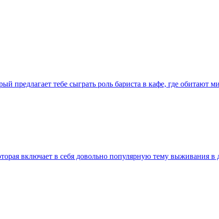
ый предлагает тебе сыграть роль бариста в кафе, где обитают 
которая включает в себя довольно популярную тему выживания 