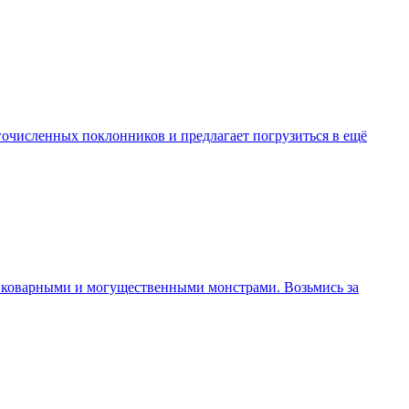
гочисленных поклонников и предлагает погрузиться в ещё
 с коварными и могущественными монстрами. Возьмись за