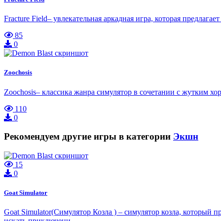
Fracture Field– увлекательная аркадная игра, которая предлага
85
0
Zoochosis
Zoochosis– классика жанра симулятор в сочетании с жутким хо
110
0
Рекомендуем другие игры в категории
Экшн
15
0
Goat Simulator
Goat Simulator(Симулятор Козла ) – симулятор козла, который 
искать приключени…