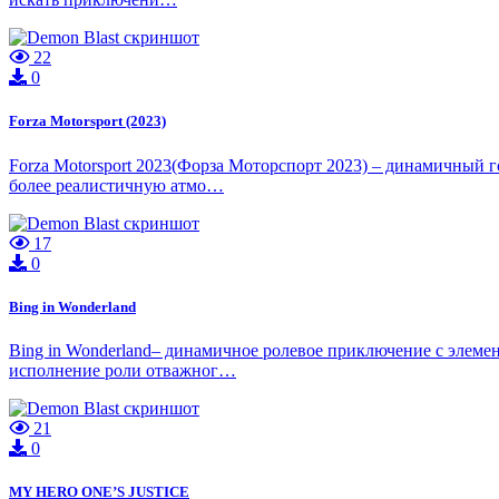
22
0
Forza Motorsport (2023)
Forza Motorsport 2023(Форза Моторспорт 2023) – динамичный 
более реалистичную атмо…
17
0
Bing in Wonderland
Bing in Wonderland– динамичное ролевое приключение с элеме
исполнение роли отважног…
21
0
MY HERO ONE’S JUSTICE