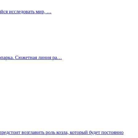
ляйся исследовать мир, …
зоопарка. Сюжетная линия ра…
предстоит возглавить роль козла, который будет постоянно