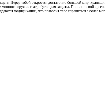
ртв. Перед тобой откроется достаточно большой мир, хранящий
су мощного оружия и атрибутов для защиты. Пополни свой арсена
оддаются модификации, что позволит тебе справиться с более м