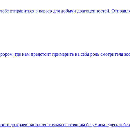
ет тебе отправиться в карьер для добычи драгоценностей. Отправ
ррором, где нам предстоит примерить на себя роль смотрителя 
просто до краев наполнен самым настоящим безумием. Здесь тебе 