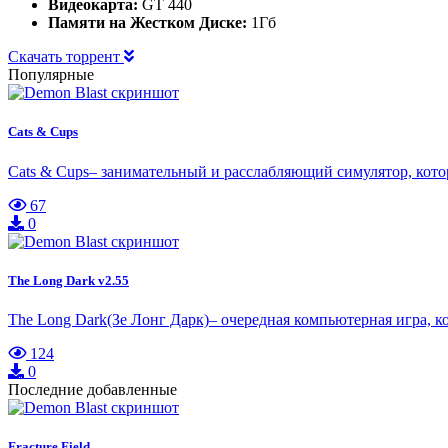
Видеокарта:
GT 440
Памяти на Жестком Диске:
1Гб
Скачать торрент
Популярные
Cats & Cups
Cats & Cups– занимательный и расслабляющий симулятор, котор
67
0
The Long Dark v2.55
The Long Dark(Зе Лонг Дарк)– очередная компьютерная игра, 
124
0
Последние добавленные
Fracture Field