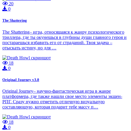
20
0
The Shattering
The Shattering– игра, относящаяся к жанру психологического
триллера, где ты окунешься в глубины души главного героя и
постараешься избавить его от страданий. Твоя задача –
отыскать истину, но для …
18
0
Original Journey v3.0
Original Journey– научно-фантастическая игра в жанре
платформера, где также нашли свое место элементы экшен-
РПГ. Сразу нужно отметить отличную визуальную
составляющую, которая подарит тебе массу п…
18
0