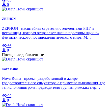
83
0
ZEPHON
ZEPHON– масштабная стратегия с элементами РПГ и
песочницы, которая отправляет нас на просторы научно-
фантастического постапокалиптического мира. М…
66
0
Последние добавленные
Nova Roma
Nova Roma– проект, разработанный в жанре
градостроительного симулятора с примесью выживания, где
ты исполнишь роль предводителя группы римских пер…
92
0