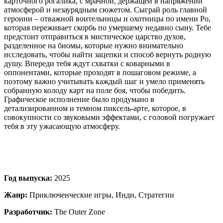
карточного рогалика, с мрачной, держащей в напряжении
атмосферой и незаурядным сюжетом. Сыграй роль главной
героини – отважной воительницы и охотницы по имени Ро,
которая переживает скорбь по умершему недавно сыну. Тебе
предстоит отправиться в мистическое царство духов,
разделенное на биомы, которые нужно внимательно
исследовать, чтобы найти зацепки и способ вернуть родную
душу. Впереди тебя ждут схватки с коварными в
оппонентами, которые проходят в пошаговом режиме, а
поэтому важно учитывать каждый шаг и умело применять
собранную колоду карт на поле боя, чтобы победить.
Графическое исполнение было продумано в
детализированном и темном пиксель-арте, которое, в
совокупности со звуковыми эффектами, с головой погружает
тебя в эту ужасающую атмосферу.
Год выпуска:
2025
Жанр:
Приключенческие игры, Инди, Стратегии
Разработчик:
The Outer Zone