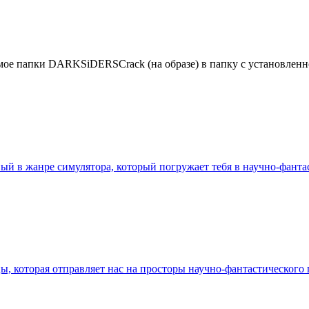
мое папки DARKSiDERSCrack (на образе) в папку с установленно
нный в жанре симулятора, который погружает тебя в научно-фант
, которая отправляет нас на просторы научно-фантастического