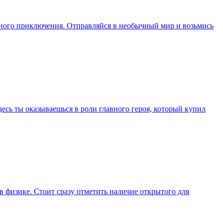
пасного приключения. Отправляйся в необычный мир и возьмись
есь ты оказываешься в роли главного героя, который купил
в физике. Стоит сразу отметить наличие открытого для