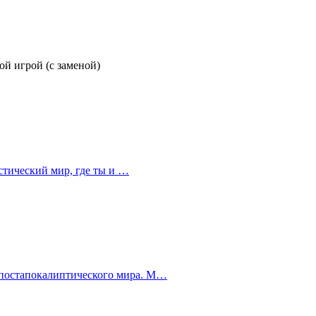
й игрой (с заменой)
астический мир, где ты и …
 постапокалиптического мира. М…