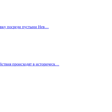
правку посреди пустыни Нев…
йствия происходят в историческ…