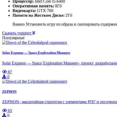
Процессор:
Intel Core i5-6400
Оперативная память:
8Гб
Видеокарта:
GTX 760
Памяти на Жестком Диске:
2Гб
Важно Установить игру из образа и скопировать содержи
Скачать торрент
Популярные
Solar Expanse — Space Exploration Manager
Solar Expanse — Space Exploration Manager– проект, разработа
87
0
ZEPHON
ZEPHON– масштабная стратегия с элементами РПГ и песочницы
65
0