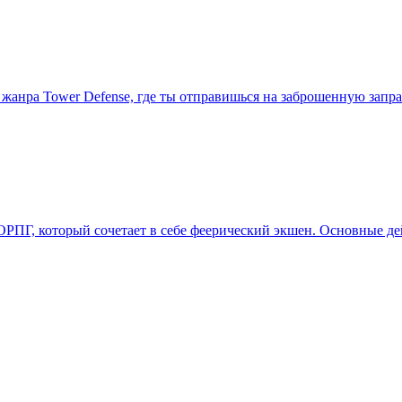
к и жанра Tower Defense, где ты отправишься на заброшенную за
РПГ, который сочетает в себе феерический экшен. Основные де