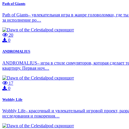
Path of Giants
Path of Giants– увлекательная игра в жанре головоломки, где
за исполнение ро…
20
0
ANDROMALIUS
ANDROMALIUS– игра в стиле симуляторов, которая сделает тебя
квартиру. Первая ноч…
17
0
Wobbly Life
Wobbly Life– красочный и увлекательный игровой проект, разр
исследования и покорения…