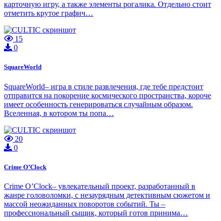
карточную игру, а также элементы рогалика. Отдельно стоит
отметить крутое графич…
15
0
SquareWorld
SquareWorld– игра в стиле развлечения, где тебе предстоит
отправится на покорение космического пространства, короче
имеет особенность генерироваться случайным образом.
Вселенная, в котором ты попа…
20
0
Crime O’Clock
Crime O’Clock– увлекательный проект, разработанный в
жанре головоломки, с незаурядным детективным сюжетом и
массой неожиданных поворотов событий. Ты –
профессиональный сыщик, который готов принима…