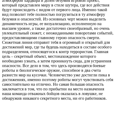
атмосферой хардкора и долей безумия игровой проект,
который представлен миру в стиле шутера, где все действия
будут происходить с видом от первого лица. Именно такой
вид позволит тебе полностью погрузиться в ту атмосферу
безумия и опасностей. Из основных черт можно выделить
динамичность игры, ее визуализацию, исполненную на
высшем уровне, а также достаточно своеобразный, но очень
увлекательный сюжет, с неожиданными поворотами событий,
предоставляющими главному герою опасность смерти.
Сюжетная линия отправит тебя в огромный и открытый для
достижений мир, где ты будешь находиться в составе особого
подразделения, относящегося к контр террористам. Главная
цель – секретный объект, местонахождение которого
необходимо узнать, а затем проникнуть сюда, для устранения
опасности. Все дело в том, что здесь производятся боевые
роботы и биологическое оружие, способное в два счета
разнести мир на кусочки. Человечество уже достигли пика в
достижениях, именно поэтому роботы могут чувствовать себя
самостоятельно на отлично. Но самая большая опасность
заключается в том, что по прибытии на место назначения
наша команда отважных бойцов оказалась в ловушке, не
обнаружив никакого секретного места, ни его работников.