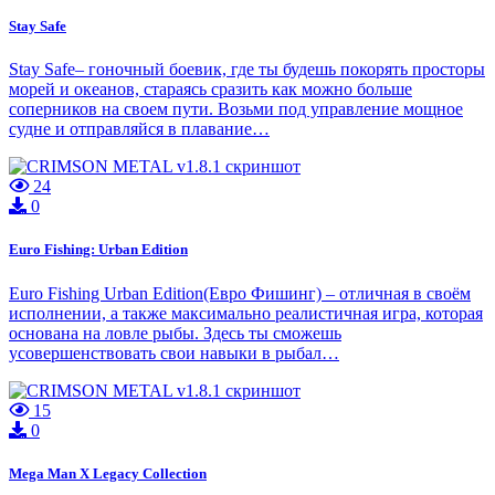
Stay Safe
Stay Safe– гоночный боевик, где ты будешь покорять просторы
морей и океанов, стараясь сразить как можно больше
соперников на своем пути. Возьми под управление мощное
судне и отправляйся в плавание…
24
0
Euro Fishing: Urban Edition
Euro Fishing Urban Edition(Евро Фишинг) – отличная в своём
исполнении, а также максимально реалистичная игра, которая
основана на ловле рыбы. Здесь ты сможешь
усовершенствовать свои навыки в рыбал…
15
0
Mega Man X Legacy Collection