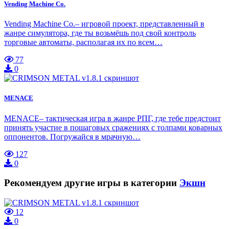
Vending Machine Co.
Vending Machine Co.– игровой проект, представленный в
жанре симулятора, где ты возьмёшь под свой контроль
торговые автоматы, располагая их по всем…
77
0
MENACE
MENACE– тактическая игра в жанре РПГ, где тебе предстоит
принять участие в пошаговых сражениях с толпами коварных
оппонентов. Погружайся в мрачную…
127
0
Рекомендуем другие игры в категории
Экшн
12
0