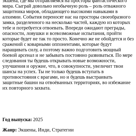
экшена, где мы отправляемся на просторы фантастического
мира. Сыграй довольно необычную роль – роль отважного
защитника миров, обладающего высокими навыками в
алхимии. События переносят нас на просторы своеобразного
замка, разделенного на несколько частей, каждую из которых
тебе и потребуется отвоевать. Впереди ожидают преграды,
опасности, ловушки и всевозможные испытания, пройти
которые будет не так то просто. Конечно же не обойдется и без
сражений с коварными оппонентами, которые будут
наращивать силу, а поэтому важно подготовить мощный
боевой арсенал и не забывать постоянно развиваться. По мере
следования ты будешь открывать новые возможности,
улучшения и оружие, что, в совокупности, увеличит твои
шансы на успех. Ты не только будешь вступать в
противостояния с врагами, но и будешь выстраивать
защитные башни на отвоёванных территориях, во избежание
их повторного захвата.
Год выпуска:
2025
Жанр:
Экшены, Инди, Стратегии