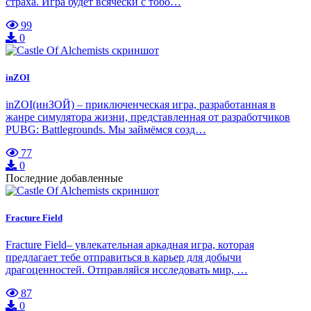
страха. Игра будет всячески с тобо…
99
0
inZOI
inZOI(инЗОЙ) – приключенческая игра, разработанная в
жанре симулятора жизни, представленная от разработчиков
PUBG: Battlegrounds. Мы займёмся созд…
77
0
Последние добавленные
Fracture Field
Fracture Field– увлекательная аркадная игра, которая
предлагает тебе отправиться в карьер для добычи
драгоценностей. Отправляйся исследовать мир, …
87
0