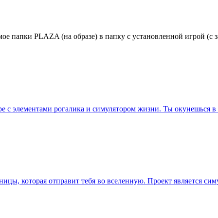
ое папки PLAZA (на образе) в папку с установленной игрой (с 
ре с элементами рогалика и симулятором жизни. Ты окунешься в
чницы, которая отправит тебя во вселенную. Проект является с