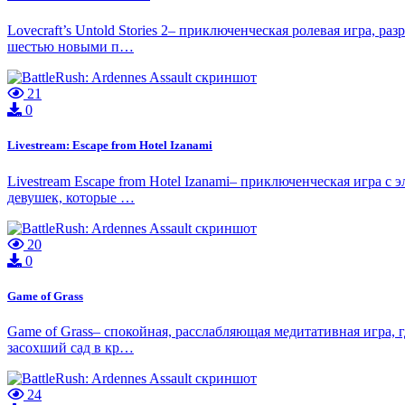
Lovecraft’s Untold Stories 2– приключенческая ролевая игра, 
шестью новыми п…
21
0
Livestream: Escape from Hotel Izanami
Livestream Escape from Hotel Izanami– приключенческая игра с
девушек, которые …
20
0
Game of Grass
Game of Grass– спокойная, расслабляющая медитативная игра, 
засохший сад в кр…
24