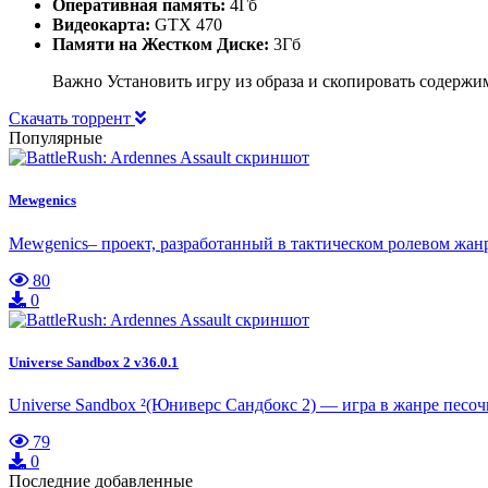
Оперативная память:
4Гб
Видеокарта:
GTX 470
Памяти на Жестком Диске:
3Гб
Важно Установить игру из образа и скопировать содержим
Скачать торрент
Популярные
Mewgenics
Mewgenics– проект, разработанный в тактическом ролевом жан
80
0
Universe Sandbox 2 v36.0.1
Universe Sandbox ²(Юниверс Сандбокс 2) — игра в жанре песо
79
0
Последние добавленные