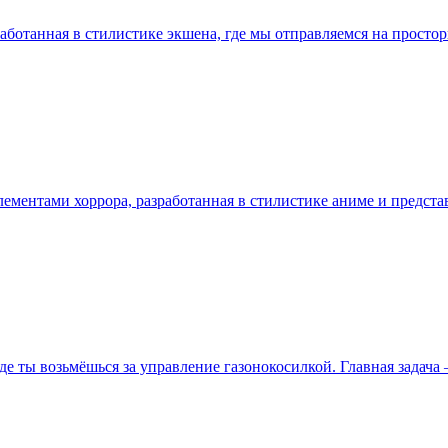
разработанная в стилистике экшена, где мы отправляемся на прос
 элементами хоррора, разработанная в стилистике аниме и предст
где ты возьмёшься за управление газонокосилкой. Главная задач