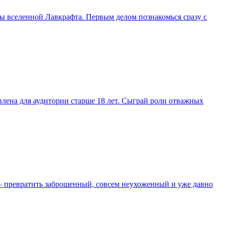
торы вселенной Лавкрафта. Первым делом познакомься сразу с
авлена для аудитории старше 18 лет. Сыграй роли отважных
а – превратить заброшенный, совсем неухоженный и уже давно