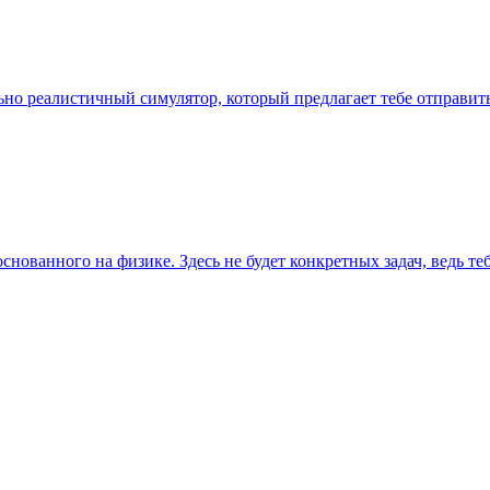
ально реалистичный симулятор, который предлагает тебе отправи
нованного на физике. Здесь не будет конкретных задач, ведь те