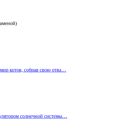
заменой)
 мир котов, собрав свою отва…
имулятором солнечной системы…