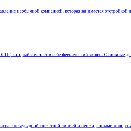
правление необычной компанией, которая занимается отстройкой
РПГ, который сочетает в себе феерический экшен. Основные де
еская игра с незаурядной сюжетной линией и неожиданными повор