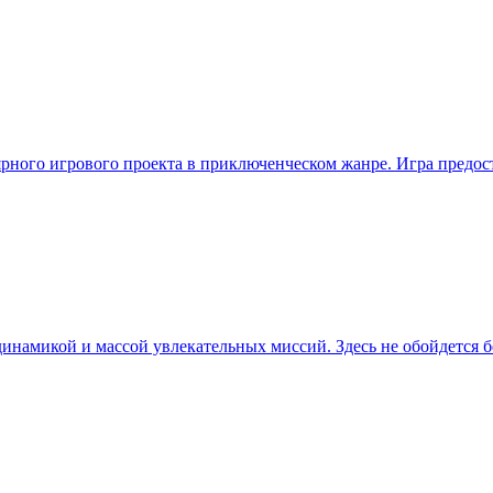
улярного игрового проекта в приключенческом жанре. Игра предо
динамикой и массой увлекательных миссий. Здесь не обойдется 