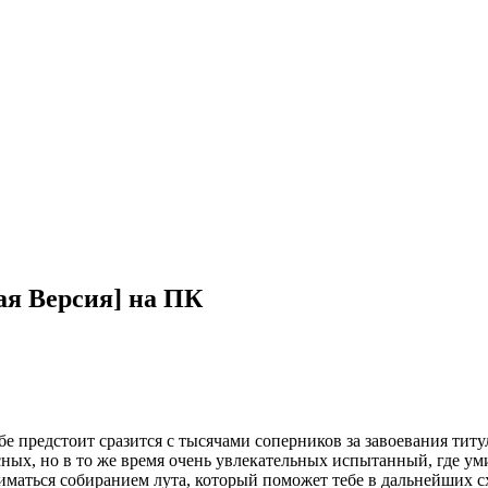
вая Версия] на ПК
тебе предстоит сразится с тысячами соперников за завоевания ти
ных, но в то же время очень увлекательных испытанный, где уми
иматься собиранием лута, который поможет тебе в дальнейших с