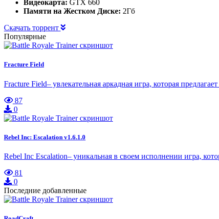
Видеокарта:
GTX 660
Памяти на Жестком Диске:
2Гб
Скачать торрент
Популярные
Fracture Field
Fracture Field– увлекательная аркадная игра, которая предлага
87
0
Rebel Inc: Escalation v1.6.1.0
Rebel Inc Escalation– уникальная в своем исполнении игра, кот
81
0
Последние добавленные
RoadCraft