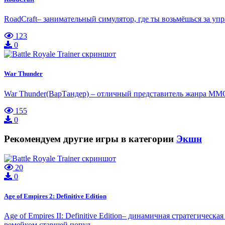
RoadCraft– занимательный симулятор, где ты возьмёшься за у
123
0
War Thunder
War Thunder(ВарТандер) – отличный представитель жанра ММО
155
0
Рекомендуем другие игры в категории
Экшн
20
0
Age of Empires 2: Definitive Edition
Age of Empires II: Definitive Edition– динамичная стратегич
ремейком ставшей попул…