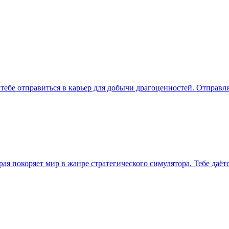
ет тебе отправиться в карьер для добычи драгоценностей. Отправ
орая покоряет мир в жанре стратегического симулятора. Тебе даё