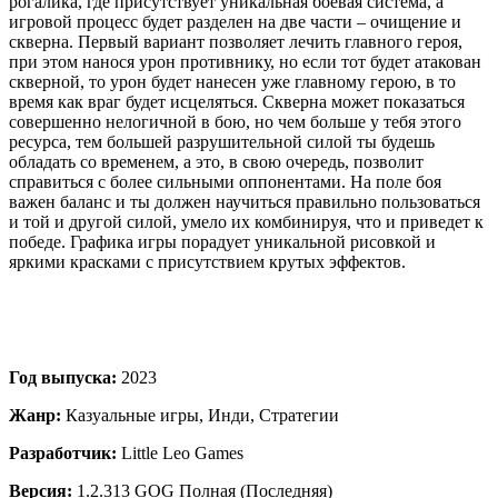
рогалика, где присутствует уникальная боевая система, а
игровой процесс будет разделен на две части – очищение и
скверна. Первый вариант позволяет лечить главного героя,
при этом нанося урон противнику, но если тот будет атакован
скверной, то урон будет нанесен уже главному герою, в то
время как враг будет исцеляться. Скверна может показаться
совершенно нелогичной в бою, но чем больше у тебя этого
ресурса, тем большей разрушительной силой ты будешь
обладать со временем, а это, в свою очередь, позволит
справиться с более сильными оппонентами. На поле боя
важен баланс и ты должен научиться правильно пользоваться
и той и другой силой, умело их комбинируя, что и приведет к
победе. Графика игры порадует уникальной рисовкой и
яркими красками с присутствием крутых эффектов.
Год выпуска:
2023
Жанр:
Казуальные игры, Инди, Стратегии
Разработчик:
Little Leo Games
Версия:
1.2.313 GOG Полная (Последняя)