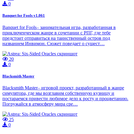
0
Banquet for Fools v1.061
Banquet for Fools– занимательная игра, разработанная в
приключенческом жанре в сочетании с РПГ, где тебе
предстоит отправиться на таинственный остров под
названием Инвимон. Сюжет поведает о сущест…
20
0
Blacksmith Master
Blacksmith Master– игровой проект, разработанный в жанре
симулятора, где мы возглавим собственную кузницу и
постараемся привести любимое дело к росту и процветанию.
Погружайся в атмосферу мира сре…
25
0