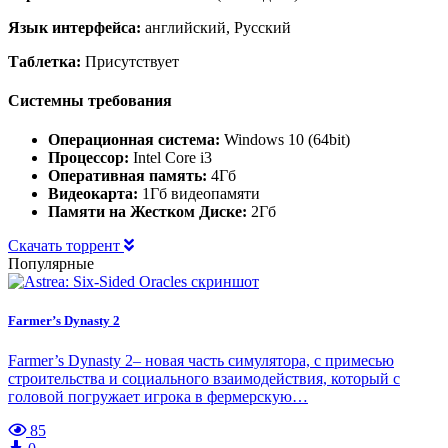
Язык интерфейса:
английский, Русский
Таблетка:
Присутствует
Системны требования
Операционная система:
Windows 10 (64bit)
Процессор:
Intel Core i3
Оперативная память:
4Гб
Видеокарта:
1Гб видеопамяти
Памяти на Жестком Диске:
2Гб
Скачать торрент
Популярные
Farmer’s Dynasty 2
Farmer’s Dynasty 2– новая часть симулятора, с примесью
строительства и социального взаимодействия, который с
головой погружает игрока в фермерскую…
85