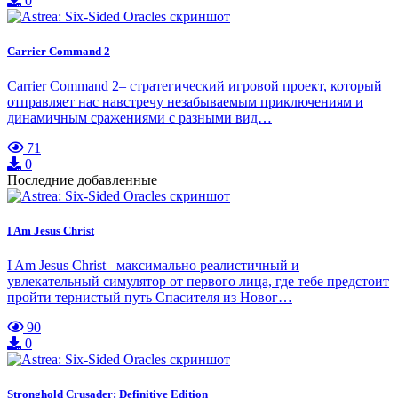
0
Carrier Command 2
Carrier Command 2– стратегический игровой проект, который
отправляет нас навстречу незабываемым приключениям и
динамичным сражениями с разными вид…
71
0
Последние добавленные
I Am Jesus Christ
I Am Jesus Christ– максимально реалистичный и
увлекательный симулятор от первого лица, где тебе предстоит
пройти тернистый путь Спасителя из Новог…
90
0
Stronghold Crusader: Definitive Edition