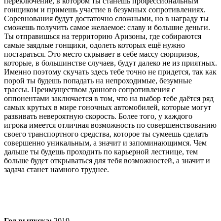
переключение, в котором ты станешь профессиональным
гонщиком и примешь участие в безумных сопротивлениях.
Соревнования будут достаточно сложными, но в награду ты
сможешь получить самое желаемое: славу и большие деньги.
Ты отправишься на территорию Аризоны, где собираются
самые заядлые гонщики, одолеть которых ещё нужно
постараться. Это место скрывает в себе массу сюрпризов,
которые, в большинстве случаев, будут далеко не из приятных.
Именно поэтому скучать здесь тебе точно не придется, так как
порой ты будешь попадать на непроходимые, безумные
трассы. Преимуществом данного сопротивления с
оппонентами заключается в том, что на выбор тебе даётся ряд
самых крутых в мире гоночных автомобилей, которые могут
развивать невероятную скорость. Более того, у каждого
игрока имеется отличная возможность по совершенствованию
своего транспортного средства, которое ты сумеешь сделать
совершенно уникальным, а значит и запоминающимся. Чем
дальше ты будешь проходить по карьерной лестнице, тем
больше будет открываться для тебя возможностей, а значит и
задача станет намного труднее.
Год выпуска:
2019