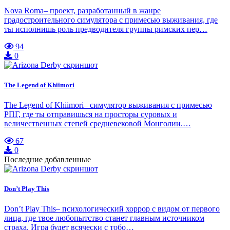
Nova Roma– проект, разработанный в жанре
градостроительного симулятора с примесью выживания, где
ты исполнишь роль предводителя группы римских пер…
94
0
The Legend of Khiimori
The Legend of Khiimori– симулятор выживания с примесью
РПГ, где ты отправишься на просторы суровых и
величественных степей средневековой Монголии.…
67
0
Последние добавленные
Don’t Play This
Don’t Play This– психологический хоррор с видом от первого
лица, где твое любопытство станет главным источником
страха. Игра будет всячески с тобо…