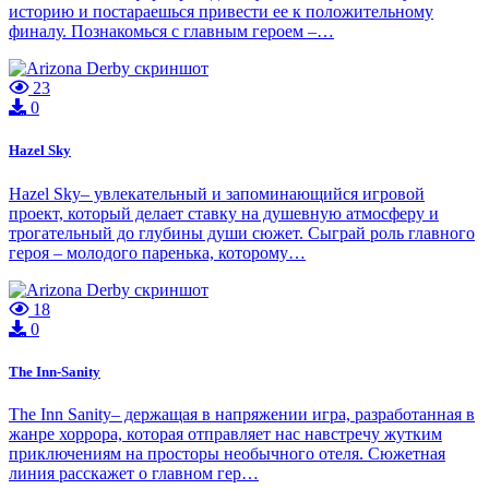
историю и постараешься привести ее к положительному
финалу. Познакомься с главным героем –…
23
0
Hazel Sky
Hazel Sky– увлекательный и запоминающийся игровой
проект, который делает ставку на душевную атмосферу и
трогательный до глубины души сюжет. Сыграй роль главного
героя – молодого паренька, которому…
18
0
The Inn-Sanity
The Inn Sanity– держащая в напряжении игра, разработанная в
жанре хоррора, которая отправляет нас навстречу жутким
приключениям на просторы необычного отеля. Сюжетная
линия расскажет о главном гер…