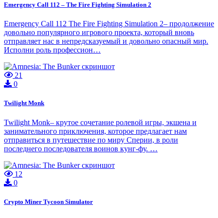
Emergency Call 112 – The Fire Fighting Simulation 2
Emergency Call 112 The Fire Fighting Simulation 2– продолжение
довольно популярного игрового проекта, который вновь
отправляет нас в непредсказуемый и довольно опасный мир.
Исполни роль профессион…
21
0
Twilight Monk
Twilight Monk– крутое сочетание ролевой игры, экшена и
занимательного приключения, которое предлагает нам
отправиться в путешествие по миру Сперии, в роли
последнего последователя воинов кунг-фу. …
12
0
Crypto Miner Tycoon Simulator