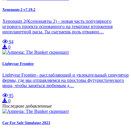
Xenonauts 2 v7.19.2
Xenonauts 2(Ксенонавты 2) – новая часть популярного
игрового проекта основанного на тематике вторжения
инопланетной расы. Ты сыграешь роль отважно…
94
0
Lightyear Frontier
Lightyear Frontier– расслабляющий и увлекательный симулятор
фермы, где мы отправляемся на просторы футуристического
мира, чтобы заняться любимым д…
95
0
Последние добавленные
Car For Sale Simulator 2023