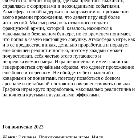
своем исполнении хооррор, где нам предстоит выживать,
справляясь с сюрпризами и неожиданными событиями.
Атмосфера способна держать в напряжении на протяжении
всего времени прохождения, что делает игру ещё более
интересной. Мы сыграем роль отважного солдата
французской армии, который, казалось, находится в
максимально безопасном бункере, но со временем понимает,
что попал в самую настоящую ловушку. Атмосфера в игре, как
и в ее предшественниках, детально проработана и порадует
ещё большей реалистичностью, поэтому каждый сможет
почувствовать себя частью этого пугающего и
непредсказуемого мира. Игра не линейна и имеет свойство
генерироваться случайным образом, что сделает прохождение
ещё более интересным. Не обойдется без сражений с
коварными оппонентами, поэтому позаботься о боевом
арсенале и не забывай постоянно совершенствовать навыки.
Графика игры круто проработана, максимально реалистична и
наполнена крутыми визуальными эффектами.
Год выпуска:
2023
Жанр:
Экшены, Приключенческие игры, Инди