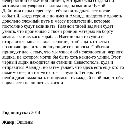
невероятной сюжетной линией, которая была создана по
мотивам популярного фильма под названием Чужой.
Действия игры перенесут тебя за пятнадцать лет после
событий, когда героине по имени Аманда предстоит одолеть
довольно сложный путь и массу препятствий, которые
постоянно будут возникать. Главной твоей задачей будет
узнать, что произошло с твоей родной матерью на борту
межгалактического корабля. Именно на это судно и
отправится наша главная героиня, чтобы дать ответы на
возникающие, и так волнующие ее вопросы. События
приводят нас к тому, что мы узнаем об исчезновении черного
ящика, на котором могли бы быть хоть какие-то улики. Этот
черный ящик находится на станции Севастополь, куда и
отправится Аманда, но затем узнает, что здесь есть ещё кто-то
помимо нее, и этот «кто-то» — чужой. Теперь тебе
необходимо выживать и подумывать каждый свой шаг, чтобы
в два счета не лишиться жизни.
Год выпуска:
2014
Жанр:
Экшены