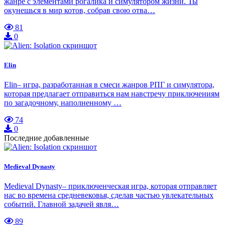
жанре с элементами рогалика и симулятором жизни. Ты
окунешься в мир котов, собрав свою отва…
81
0
Elin
Elin– игра, разработанная в смеси жанров РПГ и симулятора,
которая предлагает отправиться нам навстречу приключениям
по загадочному, наполненному …
74
0
Последние добавленные
Medieval Dynasty
Medieval Dynasty– приключенческая игра, которая отправляет
нас во времена средневековья, сделав частью увлекательных
событий. Главной задачей явля…
89