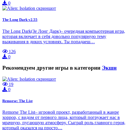
0
The Long Dark v2.55
The Long Dark(Зе Лонг Дарк)– очередная компьютерная игра,
которая включает в себя довольно популярную тему
выживания в диких условиях. Ты попадаеш…
126
0
Рекомендуем другие игры в категории
Экшн
19
0
Remorse: The List
Remorse The List– игровой проект, разработанный в жанре
хоррор, с видом от первого лица, который погружает нас в
мрачную, пугающую атмосферу. Сыграй роль главного героя,
который оказался на просто…