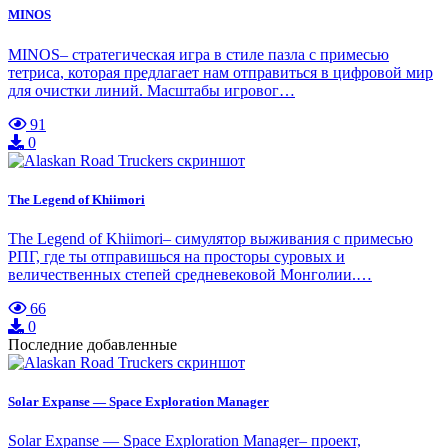
MINOS
MINOS– стратегическая игра в стиле пазла с примесью
тетриса, которая предлагает нам отправиться в цифровой мир
для очистки линий. Масштабы игровог…
91
0
The Legend of Khiimori
The Legend of Khiimori– симулятор выживания с примесью
РПГ, где ты отправишься на просторы суровых и
величественных степей средневековой Монголии.…
66
0
Последние добавленные
Solar Expanse — Space Exploration Manager
Solar Expanse — Space Exploration Manager– проект,