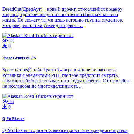
DreadOut(ДредАут) – новый проект, относящийся к жанру
хоррора, где тебе предстоит постоянно бороться за свою
жизнь. По сюжету ты узнаешь историю группы студентов,
которые решили на уикенд отправит…
18
0
Space Grunts v1.7.5
Space Grunts(Спейс Грантс) – игра в жанре пошагового
Рогалика с элементами РПГ, где тебе предстоит сыграть
отважного бойца очень важного подразделения. Отправляйся
на исследование многочисленных п…
16
0
Q-Yo Blaster
Q-Yo Blaster– горизонтальная игра в стиле аркадного шутера,